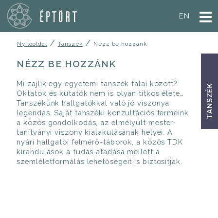
EN
/
/
Nyitóoldal
Tanszék
Nézz be hozzánk
NÉZZ BE HOZZÁNK
Mi zajlik egy egyetemi tanszék falai között?
TANSZÉK
Oktatók és kutatók nem is olyan titkos élete…
Tanszékünk hallgatókkal való jó viszonya
legendás. Saját tanszéki konzultációs termeink
a közös gondolkodás, az elmélyült mester-
tanítványi viszony kialakulásának helyei. A
nyári hallgatói felmérő-táborok, a közös TDK
kirándulások a tudás átadása mellett a
szemléletformálás lehetőségeit is biztosítják.