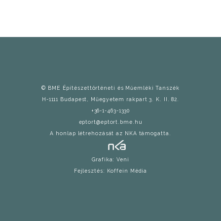
© BME Építészettörténeti és Műemléki Tanszék
H-1111 Budapest, Mũegyetem rakpart 3. K. II. 82.
+36-1-463-1330
eptort@eptort.bme.hu
A honlap létrehozását az NKA támogatta.
Grafika: Veni
Fejlesztés: Koffein Média