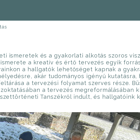
tás
ti ismeretek és a gyakorlati alkotás szoros vi
 ismerete a kreatív és értő tervezés egyik forrá
yainkon a hallgatók lehetőséget kapnak a gyak
mélyedésre, akár tudományos igényű kutatásra, 
feltárása a tervezési folyamat szerves része. B
észoktatásában a tervezés megreformálásában 
szettörténeti Tanszékről indult, és hallgatóink 