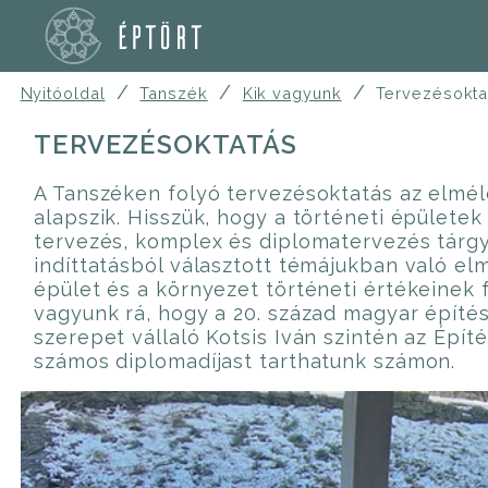
/
/
/
Nyitóoldal
Tanszék
Kik vagyunk
Tervezésokta
TERVEZÉSOKTATÁS
A Tanszéken folyó tervezésoktatás az elméle
alapszik. Hisszük, hogy a történeti épületek
tervezés, komplex és diplomatervezés tárg
indíttatásból választott témájukban való el
épület és a környezet történeti értékeinek 
vagyunk rá, hogy a 20. század magyar épít
szerepet vállaló Kotsis Iván szintén az Építé
számos diplomadíjast tarthatunk számon.