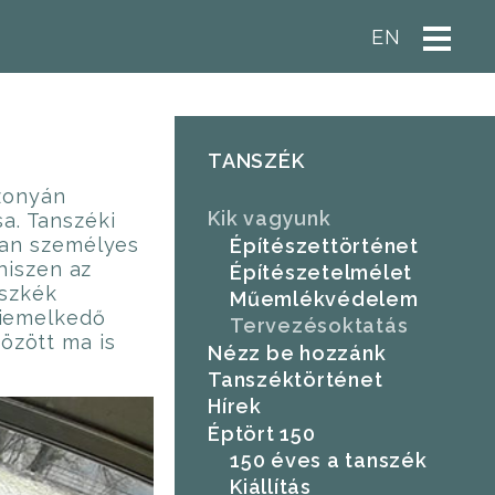
EN
TANSZÉK
szonyán
Kik vagyunk
sa. Tanszéki
ran személyes
Építészettörténet
hiszen az
Építészetelmélet
üszkék
Műemlékvédelem
kiemelkedő
Tervezésoktatás
között ma is
Nézz be hozzánk
Tanszéktörténet
Hírek
Éptört 150
150 éves a tanszék
Kiállítás